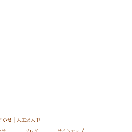
まかせ│大工求人中
わせ
ブログ
サイトマップ