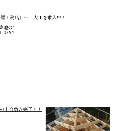
笹原工務店』へ｜大工を求人中！
番地の1
-0754