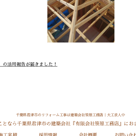
）の活用報告が届きました！
市の土台敷き完了！！
市原市の海士有木で新築現
場工事中
…
…
ことなら千葉県君津市の建築会社『有限会社笹原工務店』にお
施工実績
採用情報
会社概要
お問い合