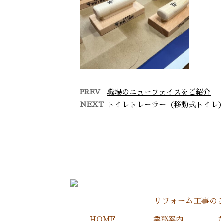
PREV
職場のニューフェイスをご紹介
NEXT
トイレトレーラー（移動式トイレ
求職者必見！仕事も遊びも
館山
充実させたいなら…
お仕事をお探しの皆さ
ま、有限会社笹原工務
店で新たなキャリアを
築きませんか？ 当社は
千葉県君津市を拠点 …
リフォーム工事の
HOME
業務案内